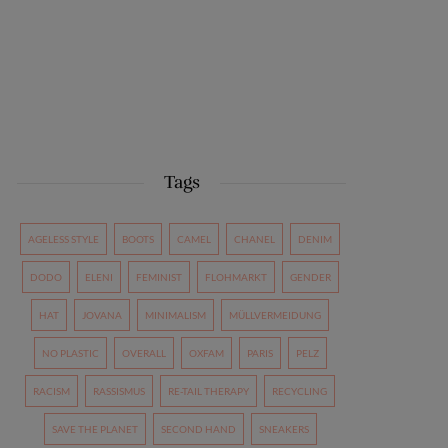
Tags
AGELESS STYLE
BOOTS
CAMEL
CHANEL
DENIM
DODO
ELENI
FEMINIST
FLOHMARKT
GENDER
HAT
JOVANA
MINIMALISM
MÜLLVERMEIDUNG
NO PLASTIC
OVERALL
OXFAM
PARIS
PELZ
RACISM
RASSISMUS
RE-TAIL THERAPY
RECYCLING
SAVE THE PLANET
SECOND HAND
SNEAKERS