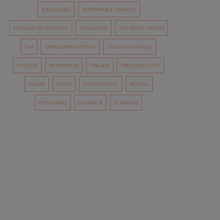
SUNGLASSES
SUSTAINABLE FASHION
TEENAGE GENERATION
TEENAGERS
THE GOOD THINGS
TIM
UMWELBEWUSSTSEIN
USED AND UNIQUE
VINTAGE
WORKWEAR
FRAUEN
FREUNDSCHAFT
HAARE
LEDER
MÄNNERSTYLE
PASTELL
ROTHAARIG
SCHMUCK
SCHWARZ