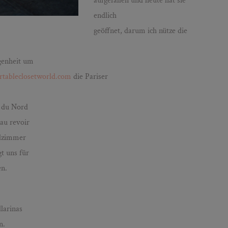
aufgefallen und heute hat sie
endlich
geöffnet, darum ich nütze die
egenheit um
rtableclosetworld.com
die Pariser
e du Nord
 au revoir
elzimmer
t uns für
en.
llarinas
n.