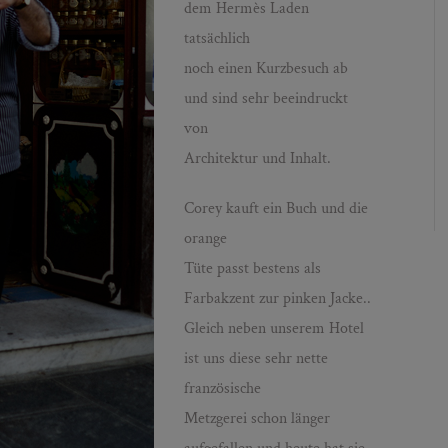
dem Hermès Laden
tatsächlich
noch einen Kurzbesuch ab
und sind sehr beeindruckt
von
Architektur und Inhalt.
Corey kauft ein Buch und die
orange
Tüte passt bestens als
Farbakzent zur pinken Jacke..
Gleich neben unserem Hotel
ist uns diese sehr nette
französische
Metzgerei schon länger