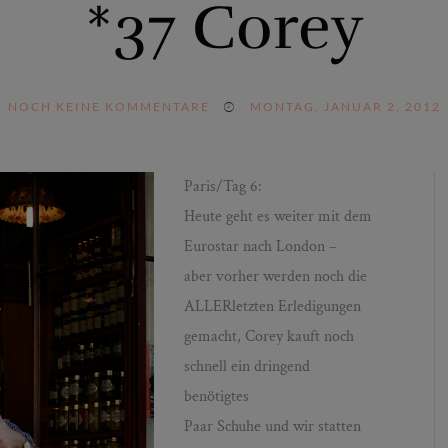
*37 Corey
NOCH KEINE KOMMENTARE
MONTAG, JANUAR 2, 2012
Paris/Tag 6:
Heute geht es weiter mit dem
Eurostar nach London –
aber vorher werden noch die
ALLERletzten Erledigungen
gemacht, Corey kauft noch
schnell ein dringend
benötigtes
Paar Schuhe und wir statten