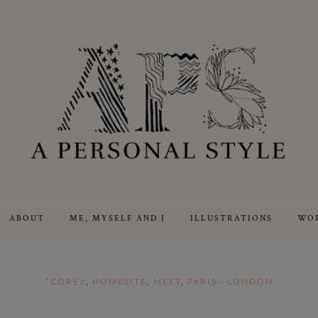
ABOUT
ME, MYSELF AND I
ILLUSTRATIONS
WOR
*COREY
,
HOMESITE
,
MEET
,
PARIS - LONDON