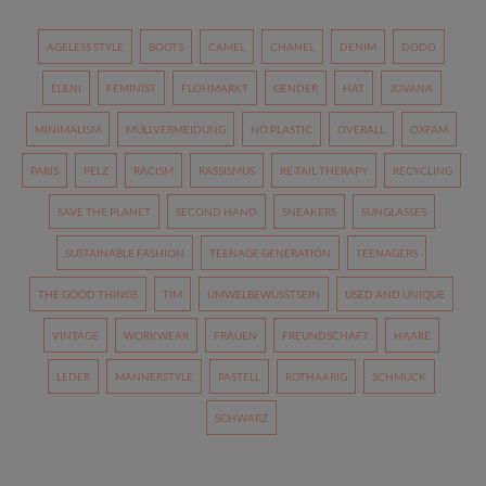
AGELESS STYLE
BOOTS
CAMEL
CHANEL
DENIM
DODO
ELENI
FEMINIST
FLOHMARKT
GENDER
HAT
JOVANA
MINIMALISM
MÜLLVERMEIDUNG
NO PLASTIC
OVERALL
OXFAM
PARIS
PELZ
RACISM
RASSISMUS
RE-TAIL THERAPY
RECYCLING
SAVE THE PLANET
SECOND HAND
SNEAKERS
SUNGLASSES
SUSTAINABLE FASHION
TEENAGE GENERATION
TEENAGERS
THE GOOD THINGS
TIM
UMWELBEWUSSTSEIN
USED AND UNIQUE
VINTAGE
WORKWEAR
FRAUEN
FREUNDSCHAFT
HAARE
LEDER
MÄNNERSTYLE
PASTELL
ROTHAARIG
SCHMUCK
SCHWARZ