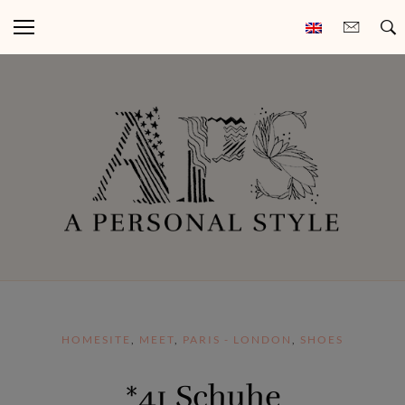
HOMESITE
,
MEET
,
PARIS - LONDON
,
SHOES
*41 Schuhe