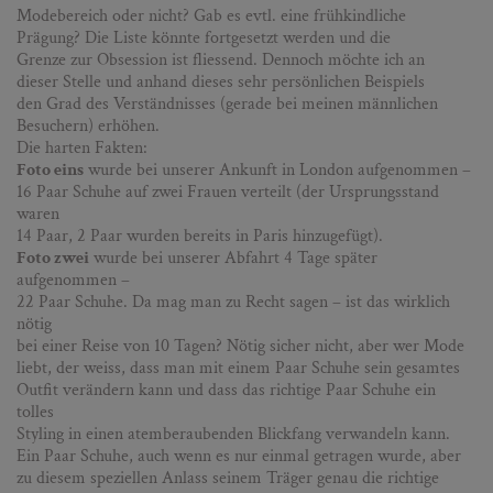
Modebereich oder nicht? Gab es evtl. eine frühkindliche
Prägung? Die Liste könnte fortgesetzt werden und die
Grenze zur Obsession ist fliessend. Dennoch möchte ich an
dieser Stelle und anhand dieses sehr persönlichen Beispiels
den Grad des Verständnisses (gerade bei meinen männlichen
Besuchern) erhöhen.
Die harten Fakten:
Foto eins
wurde bei unserer Ankunft in London aufgenommen –
16 Paar Schuhe auf zwei Frauen verteilt (der Ursprungsstand
waren
14 Paar, 2 Paar wurden bereits in Paris hinzugefügt).
Foto zwei
wurde bei unserer Abfahrt 4 Tage später
aufgenommen –
22 Paar Schuhe. Da mag man zu Recht sagen – ist das wirklich
nötig
bei einer Reise von 10 Tagen? Nötig sicher nicht, aber wer Mode
liebt, der weiss, dass man mit einem Paar Schuhe sein gesamtes
Outfit verändern kann und dass das richtige Paar Schuhe ein
tolles
Styling in einen atemberaubenden Blickfang verwandeln kann.
Ein Paar Schuhe, auch wenn es nur einmal getragen wurde, aber
zu diesem speziellen Anlass seinem Träger genau die richtige