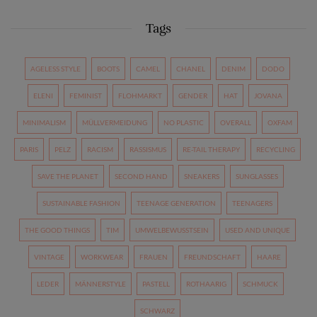
Tags
AGELESS STYLE
BOOTS
CAMEL
CHANEL
DENIM
DODO
ELENI
FEMINIST
FLOHMARKT
GENDER
HAT
JOVANA
MINIMALISM
MÜLLVERMEIDUNG
NO PLASTIC
OVERALL
OXFAM
PARIS
PELZ
RACISM
RASSISMUS
RE-TAIL THERAPY
RECYCLING
SAVE THE PLANET
SECOND HAND
SNEAKERS
SUNGLASSES
SUSTAINABLE FASHION
TEENAGE GENERATION
TEENAGERS
THE GOOD THINGS
TIM
UMWELBEWUSSTSEIN
USED AND UNIQUE
VINTAGE
WORKWEAR
FRAUEN
FREUNDSCHAFT
HAARE
LEDER
MÄNNERSTYLE
PASTELL
ROTHAARIG
SCHMUCK
SCHWARZ