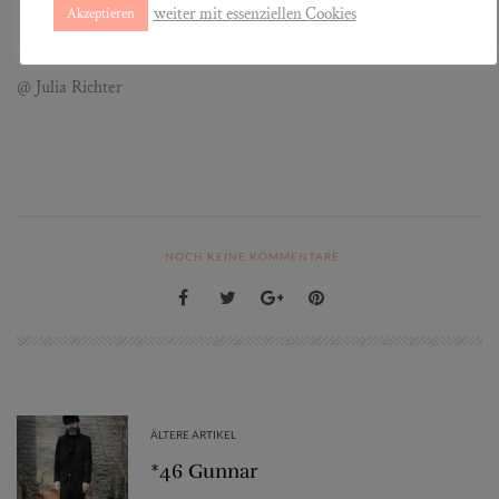
weiter mit essenziellen Cookies
Akzeptieren
@ Julia Richter
NOCH KEINE KOMMENTARE
ÄLTERE ARTIKEL
*46 Gunnar