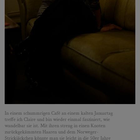
In einem schummrigen Café an einem kalten Januartag
treffe ich Claire und bin wieder einmal fasziniert, wie
wandelbar sie ist. Mit ihren streng in einen Knoten
zurückgekämmten Haaren und dem Norweger-
Strickjäckchen könnte man sie leicht in die 50er Jahre