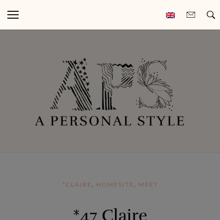
*CLAIRE
,
HOMESITE
,
MEET
*47 Claire