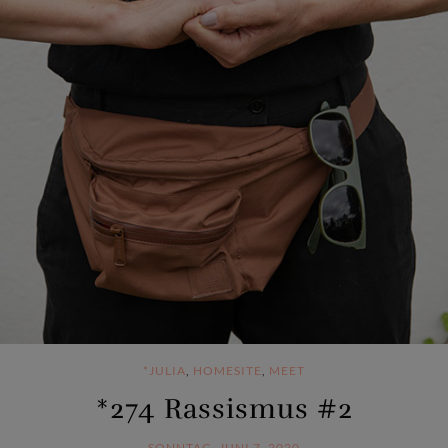
*JULIA
,
HOMESITE
,
MEET
*274 Rassismus #2
SONNTAG, JUNI 7, 2020