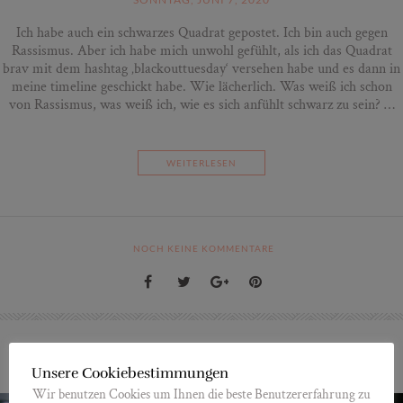
Ich habe auch ein schwarzes Quadrat gepostet. Ich bin auch gegen
Rassismus. Aber ich habe mich unwohl gefühlt, als ich das Quadrat
brav mit dem hashtag ‚blackouttuesday‘ versehen habe und es dann in
meine timeline geschickt habe. Wie lächerlich. Was weiß ich schon
von Rassismus, was weiß ich, wie es sich anfühlt schwarz zu sein? …
WEITERLESEN
NOCH KEINE KOMMENTARE
Unsere Cookiebestimmungen
Wir benutzen Cookies um Ihnen die beste Benutzererfahrung zu