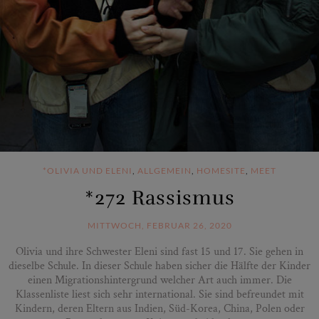
*OLIVIA UND ELENI
,
ALLGEMEIN
,
HOMESITE
,
MEET
*272 Rassismus
MITTWOCH, FEBRUAR 26, 2020
Olivia und ihre Schwester Eleni sind fast 15 und 17. Sie gehen in
dieselbe Schule. In dieser Schule haben sicher die Hälfte der Kinder
einen Migrationshintergrund welcher Art auch immer. Die
Klassenliste liest sich sehr international. Sie sind befreundet mit
Kindern, deren Eltern aus Indien, Süd-Korea, China, Polen oder